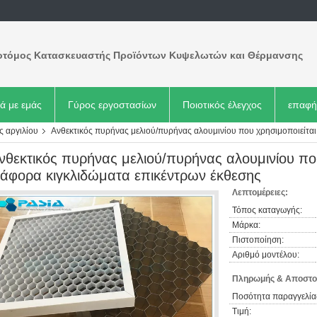
οτόμος Κατασκευαστής Προϊόντων Κυψελωτών και Θέρμανσης
κά με εμάς
Γύρος εργοστασίων
Ποιοτικός έλεγχος
επαφή
 αργιλίου
Ανθεκτικός πυρήνας μελιού/πυρήνας αλουμινίου που χρησιμοποιείται
νθεκτικός πυρήνας μελιού/πυρήνας αλουμινίου που
ιάφορα κιγκλιδώματα επικέντρων έκθεσης
Λεπτομέρειες:
Τόπος καταγωγής:
Μάρκα:
Πιστοποίηση:
Αριθμό μοντέλου:
Πληρωμής & Αποστο
Ποσότητα παραγγελία
Τιμή: