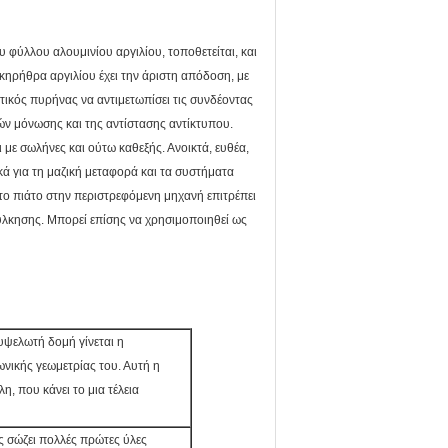
φύλλου αλουμινίου αργιλίου, τοποθετείται, και
κηρήθρα αργιλίου έχει την άριστη απόδοση, με
τικός πυρήνας να αντιμετωπίσει τις συνδέοντας
ών μόνωσης και της αντίστασης αντίκτυπου.
ι με σωλήνες και ούτω καθεξής. Ανοικτά, ευθέα,
κά για τη μαζική μεταφορά και τα συστήματα
ο πιάτο στην περιστρεφόμενη μηχανή επιτρέπει
ούλκησης. Μπορεί επίσης να χρησιμοποιηθεί ως
υψελωτή δομή γίνεται η
ωνικής γεωμετρίας του. Αυτή η
η, που κάνει το μια τέλεια
 σώζει πολλές πρώτες ύλες