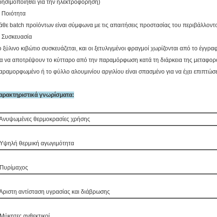
ρησιμοποιηθεί για την ηλεκτροφόρηση)
. Ποιότητα
άθε batch προϊόντων είναι σύμφωνα με τις απαιτήσεις προστασίας του περιβάλλοντ
. Συσκευασία
ο ξύλινο κιβώτιο συσκευάζεται, και οι ξετυλιγμένοι φραγμοί χωρίζονται από το έγγ
ια να αποτρέψουν το κύτταρο από την παραμόρφωση κατά τη διάρκεια της μεταφοράς
αραμορφωμένο ή το φύλλο αλουμινίου αργιλίου είναι σπασμένο για να έχει επιπτώσε
αρακτηριστικά γνωρίσματα:
 Ανυψωμένες θερμοκρασίες χρήσης
 Υψηλή θερμική αγωγιμότητα
 Πυρίμαχος
 Άριστη αντίσταση υγρασίας και διάβρωσης
 Μύκητες ανθεκτικοί