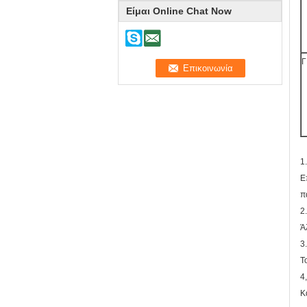
Είμαι Online Chat Now
Γ
1
Ε
π
2
Ά
3
Τ
4
Κ