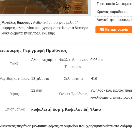
Συσκευασία λεπτομέρε
Χρόνος παράδοσης:
Δυνατότητα προσφορ
Μεγάλες Εικόνας :
Ανθεκτικός πυρήνας μελιού/
πυρήνας αλουμινίου που χρησιμοποιείται στα διάφορα
Επικοινωνία
κιγκλιδώματα επικέντρων έκθεσης
επτομερής Περιγραφή Προϊόντος
Αλουμινόχαρτο
Φύλλο αλουμινίου
0.06 mm
Υλικό:
Thinkness:
Μέγεθος κυττάρων:
13 χιλιοστά
Σκληρότητα:
H16
12 mm
Υψηλός - κυψελωτός πυρήν
Ύψος:
Όνομα Προϊόντος:
κιγκλιδώματα επικέντρων 
κυψελωτή δομή
Κυψελοειδή Υλικό
Επισημαίνω:
,
νθεκτικός πυρήνας μελιού/πυρήνας αλουμινίου που χρησιμοποιείται στα διάφο