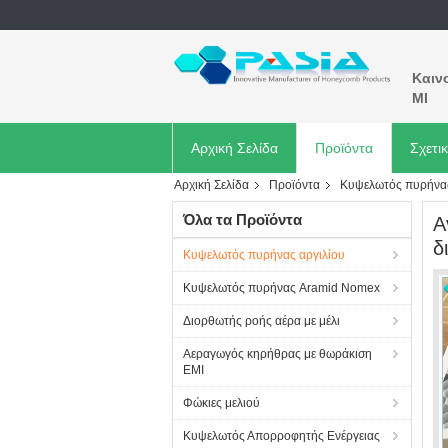
Καιν
MI
Αρχική Σελίδα
Προϊόντα
Σχετι
Αρχική Σελίδα
Προϊόντα
Κυψελωτός πυρήνας
Όλα τα Προϊόντα
Α
δ
Κυψελωτός πυρήνας αργιλίου
Κυψελωτός πυρήνας Aramid Nomex
Διορθωτής ροής αέρα με μέλι
Αεραγωγός κηρήθρας με θωράκιση
EMI
Φώκιες μελιού
Κυψελωτός Απορροφητής Ενέργειας