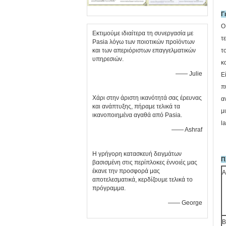
Γ
Ο
Εκτιμούμε ιδιαίτερα τη συνεργασία με
τ
Pasia λόγω των ποιοτικών προϊόντων
και των απεριόριστων επαγγελματικών
τ
υπηρεσιών.
κ
—— Julie
Ε
π
Χάρι στην άριστη ικανότητά σας έρευνας
α
και ανάπτυξης, πήραμε τελικά τα
μ
ικανοποιημένα αγαθά από Pasia.
l
—— Ashraf
Η γρήγορη κατασκευή δειγμάτων
Π
βασισμένη στις περίπλοκες έννοιές μας
έκανε την προσφορά μας
Α
αποτελεσματικά, κερδίζουμε τελικά το
πρόγραμμα.
—— George
Β