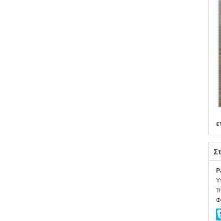
ε
Στ
P
Υ
Τ
Φ