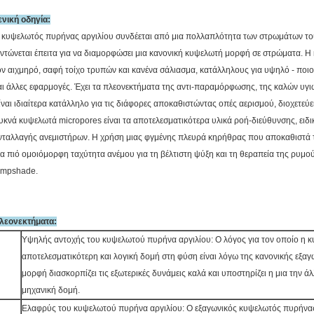
ενική οδηγία:
 κυψελωτός πυρήνας αργιλίου συνδέεται από μια πολλαπλότητα των στρωμάτων του 
εντώνεται έπειτα για να διαμορφώσει μια κανονική κυψελωτή μορφή σε στρώματα. Η 
ον αιχμηρό, σαφή τοίχο τρυπών και κανένα σάλιασμα, κατάλληλους για υψηλό - ποιο
αι άλλες εφαρμογές. Έχει τα πλεονεκτήματα της αντι-παραμόρφωσης, της καλών υγι
ίναι ιδιαίτερα κατάλληλο για τις διάφορες αποκαθιστώντας οπές αερισμού, διοχετεύε
υκνά κυψελωτά micropores είναι τα αποτελεσματικότερα υλικά ροή-διεύθυνσης, ειδι
νταλλαγής ανεμιστήρων. Η χρήση μιας φγμένης πλευρά κηρήθρας που αποκαθιστά τ
ια πιό ομοιόμορφη ταχύτητα ανέμου για τη βέλτιστη ψύξη και τη θεραπεία της ρυμ
ampshade.
λεονεκτήματα:
Υψηλής αντοχής του κυψελωτού πυρήνα αργιλίου: Ο λόγος για τον οποίο η κ
αποτελεσματικότερη και λογική δομή στη φύση είναι λόγω της κανονικής εξαγ
μορφή διασκορπίζει τις εξωτερικές δυνάμεις καλά και υποστηρίζει η μια την άλλ
μηχανική δομή.
Ελαφρύς του κυψελωτού πυρήνα αργιλίου: Ο εξαγωνικός κυψελωτός πυρήνας