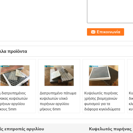
λλα προϊόντα
 διατρυπημένος
Διατρυπημένο πάτωμα
Κυψελωτός πυρήνας
Κυ
νακας κυψελωτών
κυψελωτών υλικό
χρήσης βιομηχανιών
δι
ρήνων αργιλίου
πυρήνων αργιλίου
φωτισμού για τα
κλ
κους 5mm
μήκους 6mm
διάφορα κιγκλιδώματα
κυ
υτερεύων ανώτατος
δευτερεύον αντιστατικό
επικέντρων έκθεσης
αρ
νθετος
σύνθετο
Υλικό:
3003 0R 5052
Υλ
ικό μετάλλων:
Υλικό:
5056 Η 3003
Φύλλο αλουμινίου
Φύ
ς επιτροπές αργιλίου
Κυψελωτός πυρήνας 
003 ή στυπτηρία
Φύλλο αλουμινίου
Thinkness:
0,04-
Th