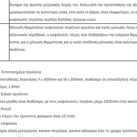
δυνάμει της άριστης μηχανικής δομής του. Κάτω από την προϋπόθεση της εξ
χρησιμοποιήσει τα λεπτύτερα υλικά, έτσι ώστε το βάρος είναι ελαφρύτερο, το 
κυψελωτός πυρήνας κερδίζει δαπάνες πρώτων υλών.
Μόνωση θερμότητας κυψελωτών πυρήνων αργιλίου και υγιής μόνωση: Λόγω τ
εξαγωνικής κηρήθρας, ο κυψελωτός τοίχος που διαβιβάζουν την ενέργεια θερμό
λεπτά, και η μόνωση θερμότητας και η υγιής απόδοση μόνωσης είναι καλύτε
σωλήνων.
. Τυποποιημένα προϊόντα:
πεκταθείσες διαστάσεις Λ ≤ 600mm και W ≤ 600mm, διαθέσιμο σε οποιοδήποτε πάχο
άχος 1.8mm.
. Ειδικά προϊόντα:
λλα μεγέθη είναι διαθέσιμα, με τους κυψελωτούς πυρήνες μέχρι 1800mm στην κατε
. Ανοχή:
ο πάχος του τέμνοντος φραγμού είναι ±0.2mm
, επιφάνεια
αμία ειδική μεταχείριση, κανένα πετρέλαιο, κανένα σάλιασμα (εάν το χρώμα προϊόντω