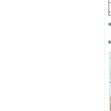
•
Ο
Ε