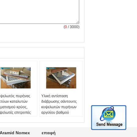
(
0
/ 3000)
ψελωτός πυρήνας
Υλική αντίσταση
κτύων καταλυτών
διάβρωσης σάντουιτς
ιματισμού κρύος,
κυψελωτών πυρήνων
ψελωτές επιτροπές
αργιλίου βαθμού
γιλίου
αεροπορίας
ικό:
3003 0R 5052
Υλικό:
5052
λλο αλουμινίου
Φύλλο αλουμινίου
Aramid Nomex
επαφή
inkness:
0,04-
Thinkness:
0.07mm