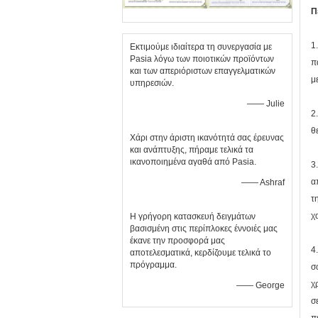
Π
1
Εκτιμούμε ιδιαίτερα τη συνεργασία με
Pasia λόγω των ποιοτικών προϊόντων
π
και των απεριόριστων επαγγελματικών
μ
υπηρεσιών.
—— Julie
2
θ
Χάρι στην άριστη ικανότητά σας έρευνας
και ανάπτυξης, πήραμε τελικά τα
ικανοποιημένα αγαθά από Pasia.
3
α
—— Ashraf
τ
χ
Η γρήγορη κατασκευή δειγμάτων
βασισμένη στις περίπλοκες έννοιές μας
έκανε την προσφορά μας
4
αποτελεσματικά, κερδίζουμε τελικά το
πρόγραμμα.
σ
χ
—— George
σ