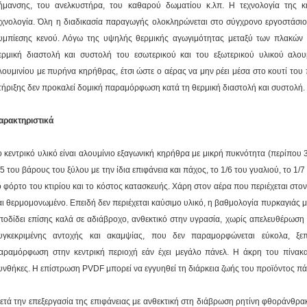
ήμανσης, του ανελκυστήρα, του καθαρού δωματίου κ.λπ. Η τεχνολογία της κ
εχνολογία. Όλη η διαδικασία παραγωγής ολοκληρώνεται στο σύγχρονο εργοστάσιο
υμπίεσης κενού. Λόγω της υψηλής θερμικής αγωγιμότητας μεταξύ των πλακών α
ερμική διαστολή και συστολή του εσωτερικού και του εξωτερικού υλικού αλο
λουμινίου με πυρήνα κηρήθρας, έτσι ώστε ο αέρας να μην ρέει μέσα στο κουτί το
τήριξης δεν προκαλεί δομική παραμόρφωση κατά τη θερμική διαστολή και συστολή.
αρακτηριστικά
ο κεντρικό υλικό είναι αλουμίνιο εξαγωνική κηρήθρα με μικρή πυκνότητα (περίπου 3
/5 του βάρους του ξύλου με την ίδια επιφάνεια και πάχος, το 1/6 του γυαλιού, το 1
ο φόρτο του κτιρίου και το κόστος κατασκευής. Χάρη στον αέρα που περιέχεται στο
αι θερμομονωμένο. Επειδή δεν περιέχεται καύσιμο υλικό, η βαθμολογία πυρκαγιάς μπ
ποδίδει επίσης καλά σε αδιάβροχο, ανθεκτικό στην υγρασία, χωρίς απελευθέρωση
υγκεκριμένης αντοχής και ακαμψίας, που δεν παραμορφώνεται εύκολα, ξ
αραμόρφωση στην κεντρική περιοχή εάν έχει μεγάλο πάνελ. Η άκρη του πίνακα
υνθήκες. Η επίστρωση PVDF μπορεί να εγγυηθεί τη διάρκεια ζωής του προϊόντος π
ετά την επεξεργασία της επιφάνειας με ανθεκτική στη διάβρωση ρητίνη φθοράνθρακ