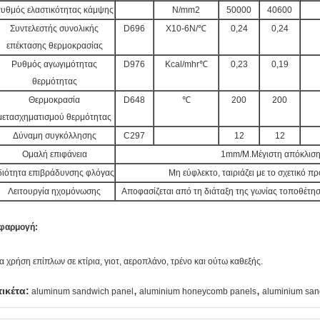
υθμός ελαστικότητας κάμψης
N/mm2
50000
40600
Συντελεστής συνολικής
D696
X10-6N/℃
0,24
0,24
επέκτασης θερμοκρασίας
Ρυθμός αγωγιμότητας
D976
Kcal/mhr℃
0,23
0,19
θερμότητας
Θερμοκρασία
D648
℃
200
200
μετασχηματισμού θερμότητας
Δύναμη συγκόλλησης
C297
12
12
Ομαλή επιφάνεια
1mm/M.Μέγιστη απόκλισ
διότητα επιβράδυνσης φλόγας
Μη εύφλεκτο, ταιριάζει με το σχετικό 
Λειτουργία ηχομόνωσης
Αποφασίζεται από τη διάταξη της γωνίας τοποθέτη
φαρμογή:
ια χρήση επίπλων σε κτίρια, γιοτ, αεροπλάνο, τρένο και ούτω καθεξής.
,
,
τικέτα:
aluminum sandwich panel
aluminium honeycomb panels
aluminium san