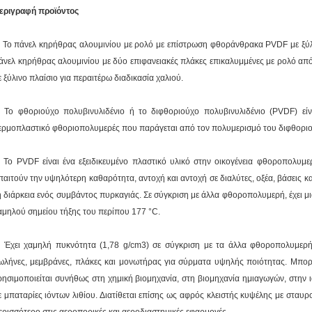
εριγραφή προϊόντος
. Το πάνελ κηρήθρας αλουμινίου με ρολό με επίστρωση φθοράνθρακα PVDF με ξύλι
άνελ κηρήθρας αλουμινίου με δύο επιφανειακές πλάκες επικαλυμμένες με ρολό από 
ε ξύλινο πλαίσιο για περαιτέρω διαδικασία χαλιού.
. Το φθοριούχο πολυβινυλιδένιο ή το διφθοριούχο πολυβινυλιδένιο (PVDF) είν
ερμοπλαστικό φθοριοπολυμερές που παράγεται από τον πολυμερισμό του διφθοριού
. Το PVDF είναι ένα εξειδικευμένο πλαστικό υλικό στην οικογένεια φθοροπολυμε
παιτούν την υψηλότερη καθαρότητα, αντοχή και αντοχή σε διαλύτες, οξέα, βάσεις 
η διάρκεια ενός συμβάντος πυρκαγιάς. Σε σύγκριση με άλλα φθοροπολυμερή, έχει μι
αμηλού σημείου τήξης του περίπου 177 °C.
. Έχει χαμηλή πυκνότητα (1,78 g/cm3) σε σύγκριση με τα άλλα φθοροπολυμερή
ωλήνες, μεμβράνες, πλάκες και μονωτήρας για σύρματα υψηλής ποιότητας. Μπορεί
ρησιμοποιείται συνήθως στη χημική βιομηχανία, στη βιομηχανία ημιαγωγών, στην ι
ε μπαταρίες ιόντων λιθίου. Διατίθεται επίσης ως αφρός κλειστής κυψέλης με σταυρο