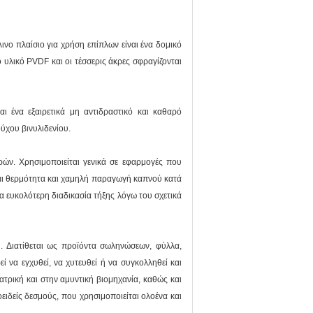
νο πλαίσιο για χρήση επίπλων είναι ένα δομικό
υλικό PVDF και οι τέσσερις άκρες σφραγίζονται
αι ένα εξαιρετικά μη αντιδραστικό και καθαρό
χου βινυλιδενίου.
ρών. Χρησιμοποιείται γενικά σε εφαρμογές που
και θερμότητα και χαμηλή παραγωγή καπνού κατά
α ευκολότερη διαδικασία τήξης λόγω του σχετικά
. Διατίθεται ως προϊόντα σωληνώσεων, φύλλα,
 να εγχυθεί, να χυτευθεί ή να συγκολληθεί και
ατρική και στην αμυντική βιομηχανία, καθώς και
ειδείς δεσμούς, που χρησιμοποιείται ολοένα και