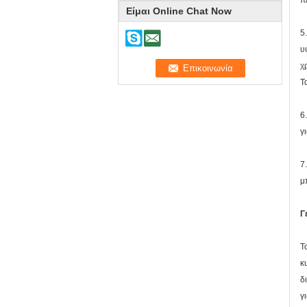
π
Είμαι Online Chat Now
5
υ
χ
Τ
6
γ
7
μ
Γ
Τ
κ
δ
γ