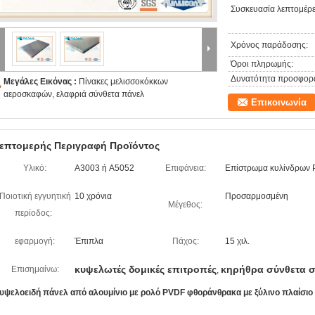
Συσκευασία λεπτομέρε
Χρόνος παράδοσης:
Όροι πληρωμής:
Δυνατότητα προσφορ
Μεγάλες Εικόνας :
Πίνακες μελισσοκόκκων
αεροσκαφών, ελαφριά σύνθετα πάνελ
Επικοινωνία
επτομερής Περιγραφή Προϊόντος
Υλικό:
A3003 ή A5052
Επιφάνεια:
Επίστρωμα κυλίνδρων
Ποιοτική εγγυητική
10 χρόνια
Προσαρμοσμένη
Μέγεθος:
περίοδος:
εφαρμογή:
Έπιπλα
Πάχος:
15 χιλ.
κυψελωτές δομικές επιτροπές
κηρήθρα σύνθετα 
Επισημαίνω:
,
υψελοειδή πάνελ από αλουμίνιο με ρολό PVDF φθοράνθρακα με ξύλινο πλαίσιο