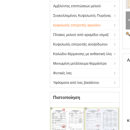
Αμβλύντης επιπτώσεων μελιού
Συγκολλημένος Κυψελωτός Πυρήνας
κυψελωτές επιτροπές αργιλίου
Πίνακες μελιού από αραμίδιο νόμαξ
Κυψελωτές επιτροπές ανοξείδωτου
Καλώδιο θέρμανσης με ανθεκτική ύλη
Λ
Μονωμένη μετάλλευμα θερμάστρα
Φυτικές ίνες
Υφάσματα από ίνες βασάλτου
Πιστοποίηση
Κ