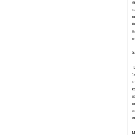
σ
τ
σ
θ
α
σ
Χ
Τ
1
τ
κ
α
σ
π
σ
Μ