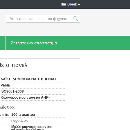
Greek
search
Ζητήστε ένα απόσπασμα
θετα πάνελ
ΛΑΪΚΗ ΔΗΜΟΚΡΑΤΊΑ ΤΗΣ ΚΊΝΑΣ
Pasia
ISO9001-2008
Κύλινδρος που ντύνεται AHP-
λής Όροι:
ς min:
100 τετρ.μέτρα
negotiable
Μαλλί μαργαριταριών και