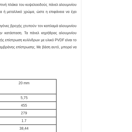
τινή πλάκα του κυψελοειδούς πάνελ αλουμινίου
 ή μεταλλικό χρώμα, ώστε η επιφάνεια να έχει
ταγόνες βροχής χτυπούν τον καπλαμά αλουμινίου
ην κατάσταση. Τα πάνελ κηρήθρας αλουμινίου
ής επίστρωση κυλίνδρων με υλικό PVDF είναι το
μεμβράνης επίστρωσης. Με βάση αυτό, μπορεί να
20 mm
5,75
455
279
1.7
38,44