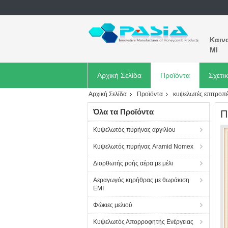
Καιν
MI
Αρχική Σελίδα
Προϊόντα
Σχετι
Αρχική Σελίδα
Προϊόντα
κυψελωτές επιτροπέ
Όλα τα Προϊόντα
Π
Κυψελωτός πυρήνας αργιλίου
Κυψελωτός πυρήνας Aramid Nomex
Διορθωτής ροής αέρα με μέλι
Αεραγωγός κηρήθρας με θωράκιση
EMI
Φώκιες μελιού
Κυψελωτός Απορροφητής Ενέργειας