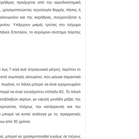
ηρήθρας προέρχεται από την αεροδιαστημική
, χρησιμοποιώντας τεχνολογία θερμής πίεσης ή
λουμινίου και της κηρήθρας, συγχρονίζεται η
υμινίου. Υπάρχουν μικρές τρύπες στο τοίχωμα
υ πάνελ. Επιπλέον, το συρόμενο σύστημα πόρπης
 έως 7 κιλά ανά τετραγωνικό μέτρο), περίπου το
/7 από συμπαγές αλουμίνιο, που μείωσε σημαντικά
ν πυρήνα, το πάνελ μπορεί να είναι ηχομονωμένο
ορεί να είναι τουλάχιστον επίπεδο Β1. Το πάνελ
 επιβλαβών αερίων, με υψηλή μονάδα μάζας της
επερνώντας πλήρως την κατάρρευση και την
 μπορεί να κοπεί ανάλογα με τις πραγματικές
άνω από 30 χρόνια.
α, μπορεί να χρησιμοποιηθεί ευρέως σε τοίχους