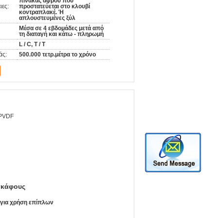
πίνακας αφρού που
ιες:
προστατεύεται στο κλουβί
κοντραπλακέ. Ή
απλουστευμένες ξύλ
Μέσα σε 4 εβδομάδες μετά από
τη διαταγή και κάτω - πληρωμή
L / C, T / T
άς:
500.000 τετρ.μέτρα το χρόνο
 PVDF
σκάφους
 για χρήση επίπλων