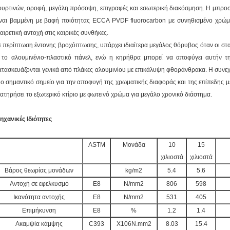
ουρτινών, οροφή, μεγάλη πρόσοψη, επιγραφές και εσωτερική διακόσμηση. Η μπροσ
ίναι βαμμένη με βαφή ποιότητας ECCA PVDF fluorocarbon με συνηθισμένο χρώμα
ξαιρετική αντοχή στις καιρικές συνθήκες.
ε περίπτωση έντονης βροχόπτωσης, υπάρχει ιδιαίτερα μεγάλος θόρυβος όταν οι σ
 το αλουμινένιο-πλαστικό πάνελ, ενώ η κηρήθρα μπορεί να αποφύγει αυτήν τ
ατασκευάζονται γενικά από πλάκες αλουμινίου με επικάλυψη φθοράνθρακα. Η συνεχ
ιο σημαντικό σημείο για την αποφυγή της χρωματικής διαφοράς και της επίπεδης 
ιατηρήσει το εξωτερικό κτίριο με φωτεινό χρώμα για μεγάλο χρονικό διάστημα.
ηχανικές Ιδιότητες
ASTM
Μονάδα
10
15
χιλιοστά
χιλιοστά
Βάρος θεωρίας μονάδων
kg/m2
5.4
5.6
Αντοχή σε εφελκυσμό
Ε8
N/mm2
806
598
Ικανότητα αντοχής
Ε8
N/mm2
531
405
Επιμήκυνση
Ε8
%
1.2
1.4
Ακαμψία κάμψης
C393
X106N.mm2
8.03
15.4