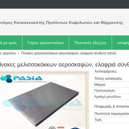
οτόμος Κατασκευαστής Προϊόντων Κυψελωτών και Θέρμανσης
κά με εμάς
Γύρος εργοστασίων
Ποιοτικός έλεγχος
επαφή
ς αργιλίου
Πίνακες μελισσοκόκκων αεροσκαφών, ελαφριά σύνθετα πάνελ
ίνακες μελισσοκόκκων αεροσκαφών, ελαφριά σύν
Λεπτομέρειες:
Τόπος καταγωγής:
Μάρκα:
Πιστοποίηση:
Αριθμό μοντέλου:
Πληρωμής & Αποστο
Ποσότητα παραγγελία
Τιμή: