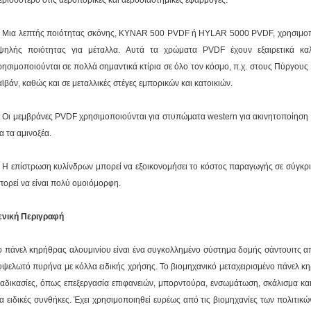
ερισσότερο στις αεροπορικές και αεροδιαστημικές εφαρμογές.
. Μια λεπτής ποιότητας σκόνης, KYNAR 500 PVDF ή HYLAR 5000 PVDF, χρησιμοπο
ψηλής ποιότητας για μέταλλα. Αυτά τα χρώματα PVDF έχουν εξαιρετικά κα
ρησιμοποιούνται σε πολλά σημαντικά κτίρια σε όλο τον κόσμο, π.χ. στους Πύργους 
αϊβάν, καθώς και σε μεταλλικές στέγες εμπορικών και κατοικιών.
. Οι μεμβράνες PVDF χρησιμοποιούνται για στυπώματα western για ακινητοποίηση π
ια τα αμινοξέα.
. Η επίστρωση κυλίνδρων μπορεί να εξοικονομήσει το κόστος παραγωγής σε σύγκρ
πορεί να είναι πολύ ομοιόμορφη.
ενική Περιγραφή
ο πάνελ κηρήθρας αλουμινίου είναι ένα συγκολλημένο σύστημα δομής σάντουιτς απ
υψελωτό πυρήνα με κόλλα ειδικής χρήσης. Το βιομηχανικό μεταχειρισμένο πάνελ κ
ιαδικασίες, όπως επεξεργασία επιφανειών, μπορντούρα, ενσωμάτωση, σκάλισμα και
ια ειδικές συνθήκες. Έχει χρησιμοποιηθεί ευρέως από τις βιομηχανίες των πολιτικ