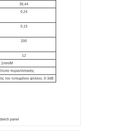
38,44
0,24
0,15
200
12
η:1mm/M
πρότυπο πυραντίστασης
σης του τυπωμένου φύλλου, 0-3dB
dwich panel